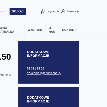
SZUKAJ
Logowanie
Rejestracja
CENA
O
WYNAJEM
KONTAKT
EATRALNA
NAS
DODATKOWE
.50
INFORMACJE
58 321 84 01
szkolenia@gdansk.enot.pl
TO / PLN
DODATKOWE
INFORMACJE