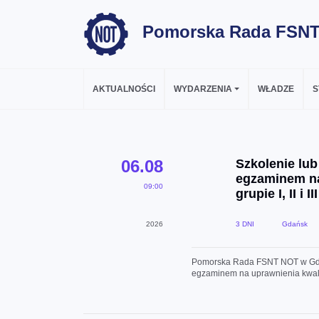
Pomorska Rada FSN
AKTUALNOŚCI
WYDARZENIA
WŁADZE
S
06.08
Szkolenie lu
egzaminem na
09:00
grupie I, II i III
2026
3 DNI
Gdańsk
Pomorska Rada FSNT NOT w Gda
egzaminem na uprawnienia kwalifika