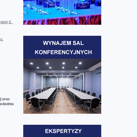
skiej 6.
u.
pl
oraz
zededniu