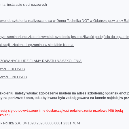
enia, instalacje sieci gazowych
we lub szkolenia realizowane są w Domu Technika NOT w Gdańsku przy ulicy Raj
nym seminarium szkoleniowym lub szkoleniu jest możliwość podejścia do egzamin
lizacji szkolenia i egzaminu w siedzibie klienta.
ZOWANYCH UDZIELAMY RABATU NA SZKOLENIA:
WYŻEJ 10 OSÓB
OWYŻEJ 20 OSÓB
szkoleniu należy wysłac zgołoszenie mailem na adres
szkolenia@gdansk.enot.
y na poniższe konto, tak aby kwota była zaksięgowana na koncie najdalej w pr
tosują się do powyższego i nie dostarczą kopi potwierdzenia przelewu NIE będą
koleniu!
k Polska S.A. 04 1090 2590 0000 0001 2331 7674