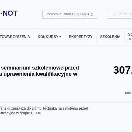
T-NOT
S
TOWARZYSZENIA
KONKURSY
EKSPERTYZY
SZKOLENIA
T
307
b seminarium szkoleniowe przed
 uprawnienia kwalifikacyjne w
BRUT
ńsku zaprasza do Domu Technika na szkolenia przed
cyjne w grupie I, II i III.