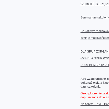
Grupa III E, D urządz
Seminarium szkolenio
Po każdym realizowa
Istnieje możliwość rea
DLA GRUP ZORGANI
- 5% DLA GRUP PO
- 10% DLA GRUP P
Aby wziąć udział w 
dokonać wpłaty kwot
daty szkolenia.
Osoby, które nie zas
dopuszczone do w sz
Nr Konta: ERSTE Ban